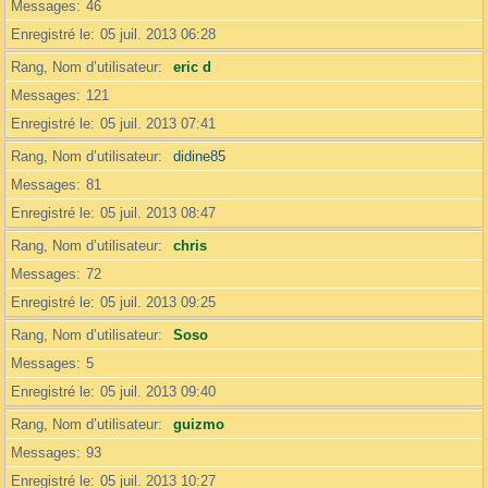
Messages
46
Enregistré le
05 juil. 2013 06:28
Rang, Nom d’utilisateur
eric d
Messages
121
Enregistré le
05 juil. 2013 07:41
Rang, Nom d’utilisateur
didine85
Messages
81
Enregistré le
05 juil. 2013 08:47
Rang, Nom d’utilisateur
chris
Messages
72
Enregistré le
05 juil. 2013 09:25
Rang, Nom d’utilisateur
Soso
Messages
5
Enregistré le
05 juil. 2013 09:40
Rang, Nom d’utilisateur
guizmo
Messages
93
Enregistré le
05 juil. 2013 10:27