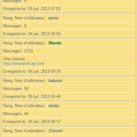
Messages
5
Enregistré le
03 juil. 2013 07:01
Rang, Nom d’utilisateur
pierre
Messages
0
Enregistré le
04 juil. 2013 10:50
Rang, Nom d’utilisateur
Mando
Messages
3718
Site Internet
http://www.eshcap.com
Enregistré le
05 juil. 2013 00:34
Rang, Nom d’utilisateur
babouin
Messages
56
Enregistré le
05 juil. 2013 04:44
Rang, Nom d’utilisateur
elodie
Messages
44
Enregistré le
05 juil. 2013 06:17
Rang, Nom d’utilisateur
Christof