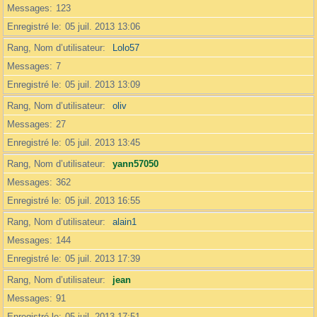
Messages
123
Enregistré le
05 juil. 2013 13:06
Rang, Nom d’utilisateur
Lolo57
Messages
7
Enregistré le
05 juil. 2013 13:09
Rang, Nom d’utilisateur
oliv
Messages
27
Enregistré le
05 juil. 2013 13:45
Rang, Nom d’utilisateur
yann57050
Messages
362
Enregistré le
05 juil. 2013 16:55
Rang, Nom d’utilisateur
alain1
Messages
144
Enregistré le
05 juil. 2013 17:39
Rang, Nom d’utilisateur
jean
Messages
91
Enregistré le
05 juil. 2013 17:51