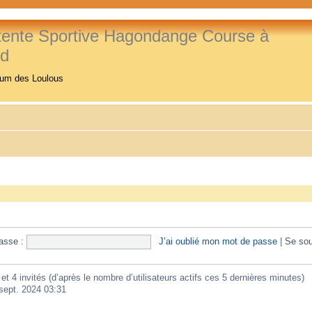
tente Sportive Hagondange Course à
ed
rum des Loulous
asse :
J’ai oublié mon mot de passe
|
Se sou
e et 4 invités (d’après le nombre d’utilisateurs actifs ces 5 dernières minutes)
 sept. 2024 03:31