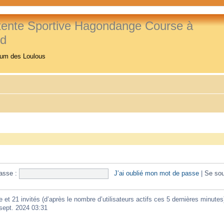
tente Sportive Hagondange Course à
ed
rum des Loulous
asse :
J’ai oublié mon mot de passe
|
Se sou
ble et 21 invités (d’après le nombre d’utilisateurs actifs ces 5 dernières minutes
 sept. 2024 03:31