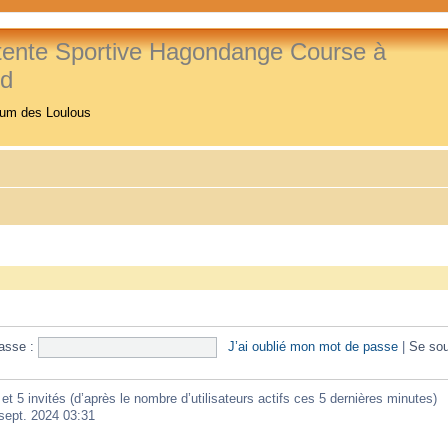
tente Sportive Hagondange Course à
ed
rum des Loulous
asse :
J’ai oublié mon mot de passe
|
Se sou
e et 5 invités (d’après le nombre d’utilisateurs actifs ces 5 dernières minutes)
 sept. 2024 03:31