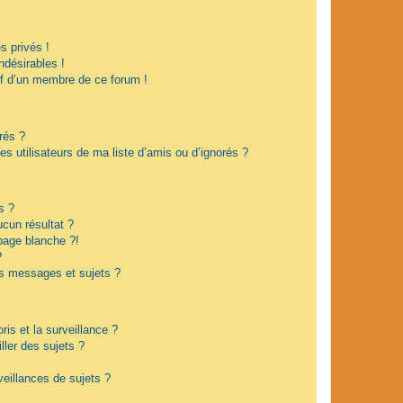
 privés !
ndésirables !
if d’un membre de ce forum !
rés ?
s utilisateurs de ma liste d’amis ou d’ignorés ?
s ?
cun résultat ?
page blanche ?!
?
s messages et sujets ?
oris et la surveillance ?
ler des sujets ?
eillances de sujets ?