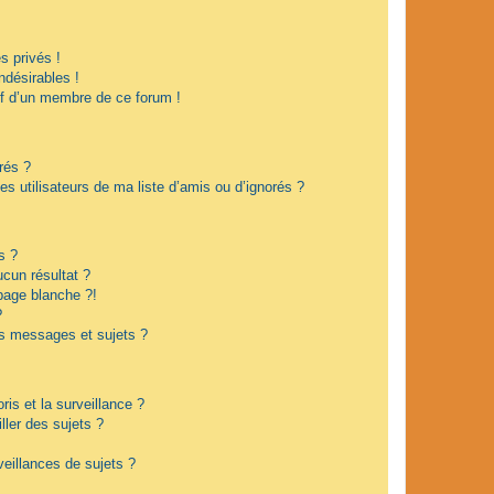
 privés !
ndésirables !
if d’un membre de ce forum !
rés ?
s utilisateurs de ma liste d’amis ou d’ignorés ?
s ?
cun résultat ?
page blanche ?!
?
s messages et sujets ?
oris et la surveillance ?
ler des sujets ?
eillances de sujets ?