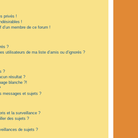
 privés !
ndésirables !
if d’un membre de ce forum !
rés ?
s utilisateurs de ma liste d’amis ou d’ignorés ?
s ?
cun résultat ?
page blanche ?!
?
s messages et sujets ?
oris et la surveillance ?
ler des sujets ?
eillances de sujets ?