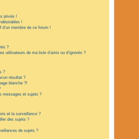
 privés !
ndésirables !
if d’un membre de ce forum !
rés ?
s utilisateurs de ma liste d’amis ou d’ignorés ?
s ?
cun résultat ?
page blanche ?!
?
s messages et sujets ?
oris et la surveillance ?
ler des sujets ?
eillances de sujets ?