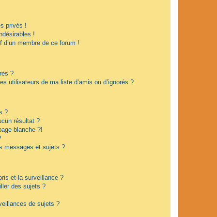
 privés !
ndésirables !
if d’un membre de ce forum !
rés ?
s utilisateurs de ma liste d’amis ou d’ignorés ?
s ?
cun résultat ?
page blanche ?!
?
s messages et sujets ?
oris et la surveillance ?
ler des sujets ?
eillances de sujets ?